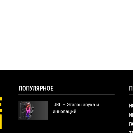
ПОПУЛЯРНОЕ
П
JBL — Эталон звука и
Н
инноваций
И
Г