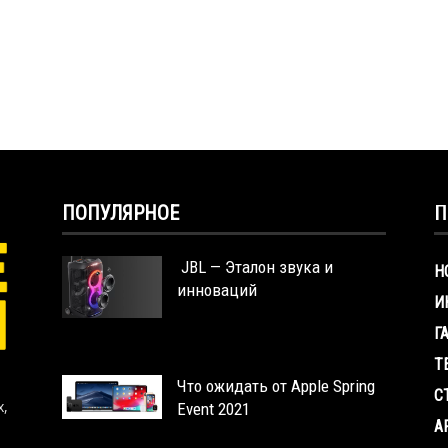
ПОПУЛЯРНОЕ
П
JBL — Эталон звука и
Н
инноваций
И
Г
Т
Что ожидать от Apple Spring
С
х,
Event 2021
A