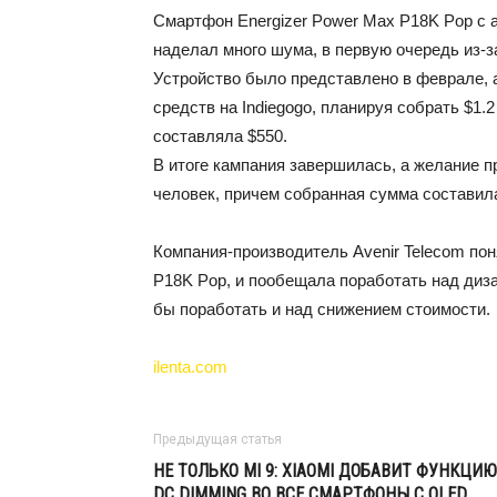
Смартфон Energizer Power Max P18K Pop с 
наделал много шума, в первую очередь из-з
Устройство было представлено в феврале, а
средств на Indiegogo, планируя собрать $1
составляла $550.
В итоге кампания завершилась, а желание 
человек, причем собранная сумма составила
Компания-производитель Avenir Telecom пон
P18K Pop, и пообещала поработать над диз
бы поработать и над снижением стоимости.
ilenta.com
Предыдущая статья
НЕ ТОЛЬКО MI 9: XIAOMI ДОБАВИТ ФУНКЦИЮ
DC DIMMING ВО ВСЕ СМАРТФОНЫ С OLED