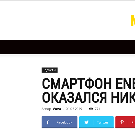
Гаджеты
СМАРТФОН ENE
ОКАЗАЛСЯ НИК
Автор
Vova
-
01.05.2019
771
Facebook
Twitter
Pi