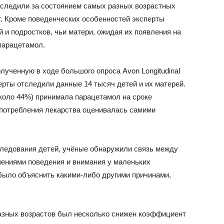
роследили за состоянием самых разных возрастных
ет. Кроме поведенческих особенностей эксперты
и подростков, чьи матери, ожидая их появления на
парацетамол.
ученную в ходе большого опроса Avon Longitudinal
сперты отследили данные 14 тысяч детей и их матерей.
(около 44%) принимала парацетамол на сроке
 употребления лекарства оценивалась самими
ледования детей, учёные обнаружили связь между
ениями поведения и внимания у маленьких
было объяснить какими-либо другими причинами,
разных возрастов был несколько снижен коэффициент