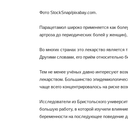
Фото StockSnap/pixabay.com.
Парацетамол широко применяется как болеу
артроза до периодических болей у женщин),
Во многих странах это лекарство является
Другими словами, его приём относительно б
Тем не менее учёных давно интересуют во
лекарством. Большинство эпидемиологическ
чаще всего концентрировалось на риске воз
Исследователи из Бристольского университ
большую работу, в которой изучили влияни
беременности на последующее поведение д