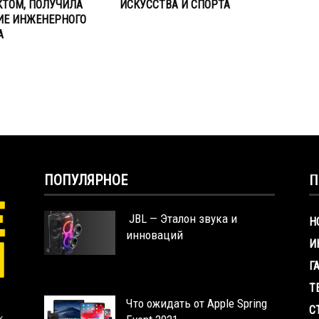
КТОМ, ПОЛУЧИЛА
ИСКУССТВА И СПОРТА
ИЕ ИНЖЕНЕРНОГО
А
ПОПУЛЯРНОЕ
П
JBL — Эталон звука и
Н
инноваций
И
Г
Т
Что ожидать от Apple Spring
С
х,