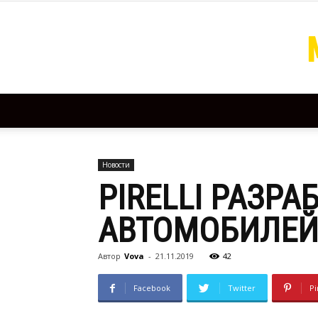
Новости
PIRELLI РАЗР
АВТОМОБИЛЕ
Автор
Vova
-
21.11.2019
42
Facebook
Twitter
Pi