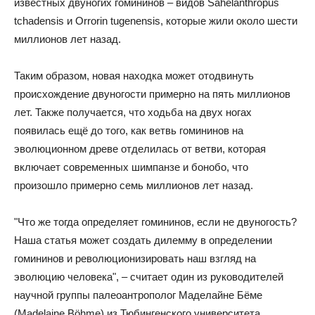
известных двуногих гомининов – видов Sahelanthropus
tchadensis и Orrorin tugenensis, которые жили около шести
миллионов лет назад.
Таким образом, новая находка может отодвинуть
происхождение двуногости примерно на пять миллионов
лет. Также получается, что ходьба на двух ногах
появилась ещё до того, как ветвь гомининов на
эволюционном древе отделилась от ветви, которая
включает современных шимпанзе и бонобо, что
произошло примерно семь миллионов лет назад.
"Что же тогда определяет гомининов, если не двуногость?
Наша статья может создать дилемму в определении
гомининов и революционизировать наш взгляд на
эволюцию человека", – считает один из руководителей
научной группы палеоантрополог Маделайне Бёме
(Madelaine Böhme) из Тюбингенского университета.