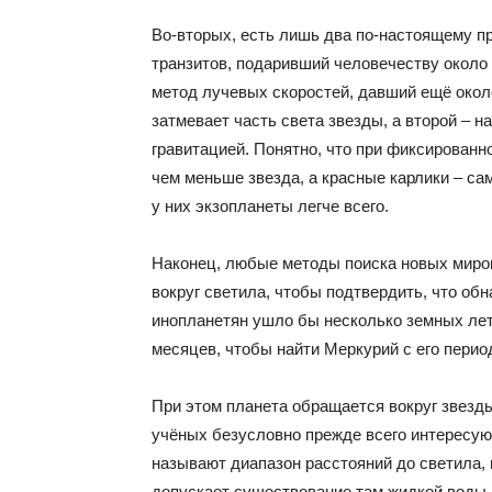
Во-вторых, есть лишь два по-настоящему п
транзитов, подаривший человечеству около 
метод лучевых скоростей, давший ещё окол
затмевает часть света звезды, а второй – н
гравитацией. Понятно, что при фиксированн
чем меньше звезда, а красные карлики – са
у них экзопланеты легче всего.
Наконец, любые методы поиска новых миро
вокруг светила, чтобы подтвердить, что об
инопланетян ушло бы несколько земных лет
месяцев, чтобы найти Меркурий с его перио
При этом планета обращается вокруг звезды
учёных безусловно прежде всего интересую
называют диапазон расстояний до светила, 
допускает существование там жидкой воды, и