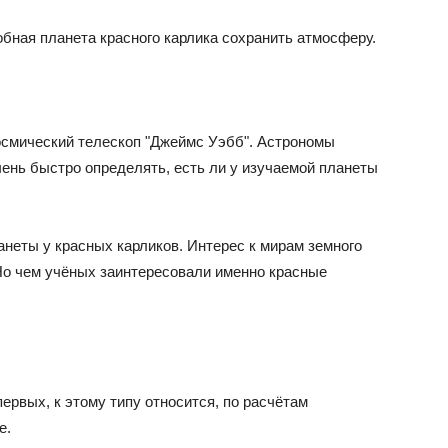
бная планета красного карлика сохранить атмосферу.
осмический телескоп "Джеймс Уэбб". Астрономы
ень быстро определять, есть ли у изучаемой планеты
неты у красных карликов. Интерес к мирам земного
 Но чем учёных заинтересовали именно красные
ервых, к этому типу относится, по расчётам
е.