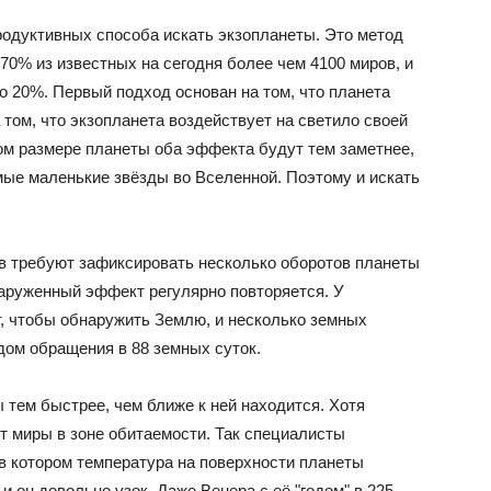
родуктивных способа искать экзопланеты. Это метод
70% из известных на сегодня более чем 4100 миров, и
о 20%. Первый подход основан на том, что планета
а том, что экзопланета воздействует на светило своей
ом размере планеты оба эффекта будут тем заметнее,
мые маленькие звёзды во Вселенной. Поэтому и искать
в требуют зафиксировать несколько оборотов планеты
наруженный эффект регулярно повторяется. У
, чтобы обнаружить Землю, и несколько земных
дом обращения в 88 земных суток.
 тем быстрее, чем ближе к ней находится. Хотя
т миры в зоне обитаемости. Так специалисты
в котором температура на поверхности планеты
 он довольно узок. Даже Венера с её "годом" в 225