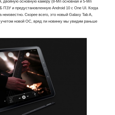
ей, двойную основную камеру (8-Мп основная и 5-Мп
ГБ ПЗУ и предустановленную Android 10 с One UI. Когда
неизвестно. Скорее всего, это новый Galaxy Tab A,
 учетом новой ОС, вряд ли новинку мы увидим раньше