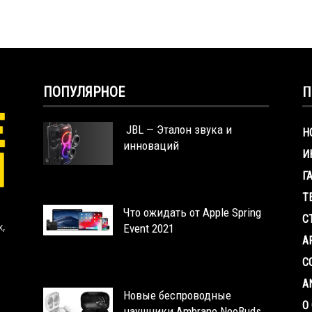
ПОПУЛЯРНОЕ
П
JBL — Эталон звука и
Н
инноваций
И
Г
Т
Что ожидать от Apple Spring
С
х,
Event 2021
A
С
A
Новые беспроводные
О
наушники Ambrane NeoBuds