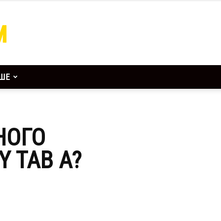
ШЕ
НОГО
 TAB A?